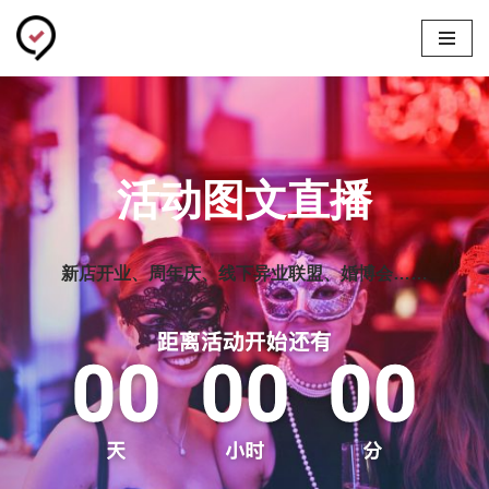
跳
至
正
文
活动图文直播
新店开业、周年庆、线下异业联盟、婚博会……